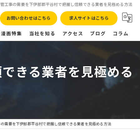
配管工事の需要を下伊那郡平谷村で把握し信頼できる業者を見極める方法
お問い合わせはこちら
求人サイトはこちら
漫画特集
当社を知る
アクセス
ブログ
コラム
正社員
頼できる業者を見極める
転職
高収入
残業なし
未経験
事の需要を下伊那郡平谷村で把握し信頼できる業者を見極める方法