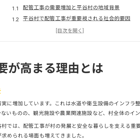
配管工事の需要増加と平谷村の地域背景
平谷村で配管工事が重要視される社会的要因
水道設備の老朽化が配管工事需要に与える影響
住環境と配管工事需要の関係を探る
配管工事の需要動向と今後の予測ポイント
配管工事の信頼性を見抜くポイント紹介
要が高まる理由とは
信頼できる配管工事業者を選ぶための視点
配管工事実績をチェックする際の重要ポイント
景
施工範囲の広さが配管工事の信頼性を示す理由
着実に増加しています。これは水道や衛生設備のインフラ
配管工事で確認すべき建設業許可の有無とは
少ないものの、観光施設や農業関連施設など、村全体のイ
配管工事業者の口コミ評価を活用する方法
谷村では、配管工事が村の発展と安全な暮らしを支える重
現場導入に強い配管工事業者とは何か
が求められる場面も増えてきました。
現場導入が得意な配管工事業者の特徴解説