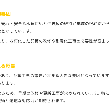
多様な現場に対応できる配管工事の強みとは
的要因
配管工事の現場経験が導入力に直結する理由
、安心・安全な水道供給と住環境の維持が地域の根幹だか
配管工事の現場対応力を見極めるチェック点
欠となっています。
現場導入までの配管工事の流れと業者選定
より、老朽化した配管の改修や耐震化工事の必要性が高ま
長野県内で選ぶ配管工事候補の比較法
配管工事候補業者を比較する際の基本ポイント
長野県内の配管工事業者の選び方ガイド
える影響
配管工事の対応範囲で候補業者を見極める
つあり、配管工事の需要が高まる大きな要因となっていま
建設業許可や登録情報で配管工事を比較
あります。
配管工事業者の所在地や拠点情報の確認法
地元密着型配管工事の魅力を検証する
なるため、早期の改修や更新工事が求められています。特
技術と迅速な対応力が期待されます。
地元密着型配管工事業者が選ばれる理由