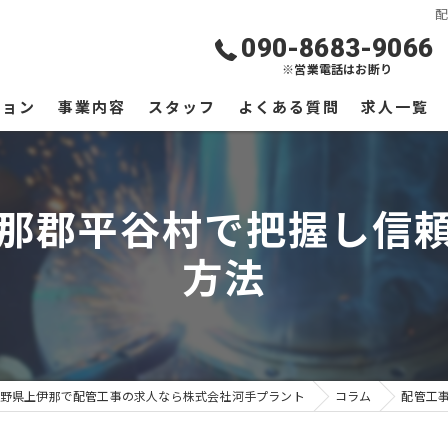
090-8683-9066
※営業電話はお断り
ジョン
事業内容
スタッフ
よくある質問
求人一覧
那郡平谷村で把握し信
方法
野県上伊那で配管工事の求人なら株式会社河手プラント
コラム
配管工