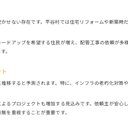
配管工事で地域密着がもたらす安心感とは
地域特性を理解した配管工事サービスの強み
地元実績豊富な配管工事業者の信頼ポイント
欠かせない存在です。平谷村では住宅リフォームや新築時
配管工事で迅速な対応が期待できる地元業者
満足できる配管工事業者の見極め方を解説
レードアップを希望する住民が増え、配管工事の依頼が多
配管工事で満足度が高い業者選びのコツ
ます。
配管工事依頼前に確認すべき信頼性の指標
ント
配管工事業者の見積もり内容チェック方法
配管工事のアフターサポート対応も選定基準
に推移すると予測されます。特に、インフラの老朽化対策
配管工事業者の実績と対応力を総合評価する
によるプロジェクトも増加する見込みです。依頼主が安心
有無を重視することが重要です。