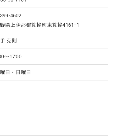
399-4602
野県上伊那郡箕輪町東箕輪4161−1
手 克則
:00～17:00
土曜日・日曜日