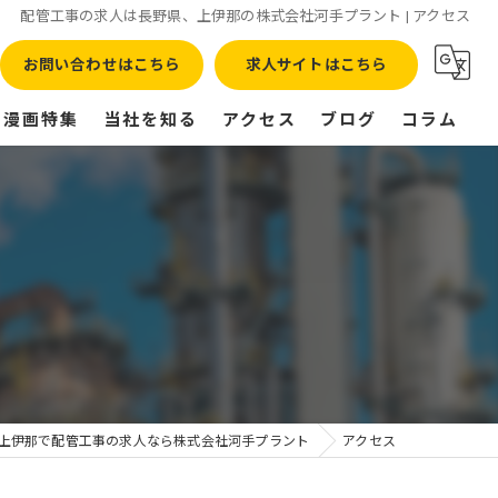
配管工事の求人は長野県、上伊那の株式会社河手プラント | アクセス
お問い合わせはこちら
求人サイトはこちら
漫画特集
当社を知る
アクセス
ブログ
コラム
正社員
転職
高収入
残業なし
未経験
上伊那で配管工事の求人なら株式会社河手プラント
アクセス