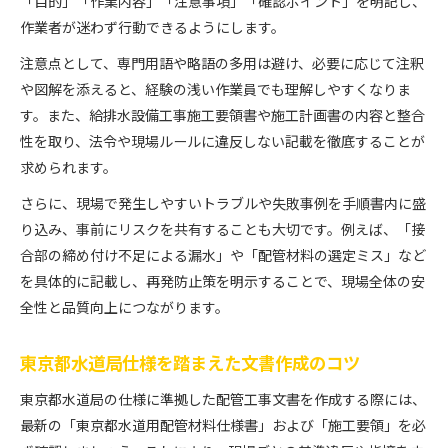
「目的」「作業内容」「注意事項」「確認ポイント」を明記し、
作業者が迷わず行動できるようにします。
注意点として、専門用語や略語の多用は避け、必要に応じて注釈
や図解を添えると、経験の浅い作業員でも理解しやすくなりま
す。また、給排水設備工事施工要領書や施工計画書の内容と整合
性を取り、法令や現場ルールに違反しない記載を徹底することが
求められます。
さらに、現場で発生しやすいトラブルや失敗事例を手順書内に盛
り込み、事前にリスクを共有することも大切です。例えば、「接
合部の締め付け不足による漏水」や「配管材料の選定ミス」など
を具体的に記載し、再発防止策を明示することで、現場全体の安
全性と品質向上につながります。
東京都水道局仕様を踏まえた文書作成のコツ
東京都水道局の仕様に準拠した配管工事文書を作成する際には、
最新の「東京都水道用配管材料仕様書」および「施工要領」を必