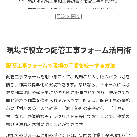
給排水設備工事施工要領書と配管工事の関係性
配管工事の文書化で作業ミスを未然に防ぐポイン
ト
施工計画書テンプレート活用による配管工事効率
化
作業手順書の導入が配管工事現場にもたらす効果
現場で役立つ配管工事フォーム活用術
作業効率化を叶える配管工事手順の要点
配管工事手順書で作業ミスと手戻りを防ぐコツ
配管工事フォームで現場の手順を統一する方法
機械設備の施工計画書が配管工事効率に与える影
配管工事フォームを用いることで、現場ごとの手順のバラつきを
響
防ぎ、作業の標準化が実現できます。なぜなら、フォームには必
エクセルを活用した配管工事業務の効率改善策
要な作業項目や確認事項が体系的に整理されており、誰が見ても
配管工事の段取りと手順書活用の実践例
同じ流れで作業を進められるからです。例えば、配管工事の開始
東京都水道局の要領で配管工事を最適化する方法
前に「材料の受け入れ確認」「施工範囲の安全確保」「工具点
検」など、具体的なチェックリストを設けておくことで、作業の
配管工事の作業手順を文書化する方法
抜けや漏れを未然に防ぐことができます。
配管工事の作業手順書を作成する基本手順
施工計画書テンプレート活用のポイント解説
現場でのフォーム運用のポイントは、実際の作業工程や現場状況