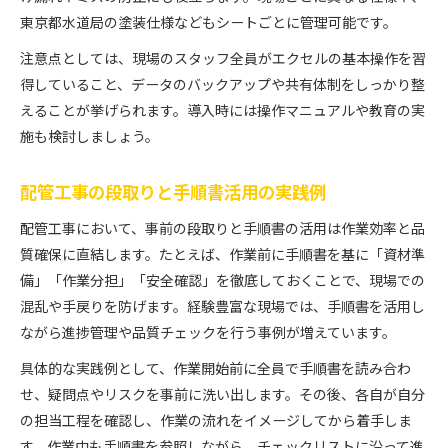
東京都水道局の塗装仕様などもシートごとに管理可能です。
注意点としては、現場のスタッフ全員がエクセルの基本操作を習
得していること、データのバックアップや共有体制をしっかり整
えることが挙げられます。導入時には操作マニュアルや教育の実
施も検討しましょう。
配管工事の段取りと手順書活用の実践例
配管工事において、事前の段取りと手順書の活用は作業効率と品
質確保に直結します。たとえば、作業前に手順書を基に「資材準
備」「作業分担」「安全確認」を徹底しておくことで、現場での
混乱や手戻りを防げます。経験豊富な現場では、手順書を活用し
ながら進捗管理や品質チェックを行う事例が増えています。
具体的な実践例として、作業開始前に全員で手順書を読み合わ
せ、疑問点やリスクを事前に洗い出します。その後、各自が自分
の担当工程を確認し、作業の流れをイメージしてから着手しま
す。作業中も手順書を参照しながら、チェックリストに沿って進