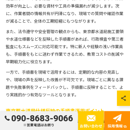
効率が向上し、必要な資材や工具の準備漏れが減少します。次
に、作業者間の情報共有が円滑になり、現場での質問や確認作業
が減ることで、全体の工期短縮にもつながります。
また、法令遵守や安全管理の観点からも、東京都水道局施工要領
や水道仕様書などを反映した手順書があれば、行政検査や第三者
監査にもスムーズに対応可能です。特に新人や経験の浅い作業員
も、手順書をもとに迷わず作業できるため、教育コストの削減や
早期戦力化に役立ちます。
一方で、手順書を現場で活用するには、定期的な内容の見直し
や、現場の声を反映した改善が不可欠です。現場ごとに異なる課
題や失敗事例をフィードバックし、手順書に反映することで、よ
り実践的かつ有効なツールとなります。
東京都水道局仕様反映の手順書運用ポイント
090-8683-9066
東京都水道局の仕様や施工要領書を反映した手順書の運用には、
※営業電話はお断り
お問い合わせ
採用情報
いくつかの重要なポイントがあります。まず、最新の東京都水道