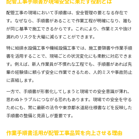
配管工事手順書が現場安全に果たす役割とは
配管工事の現場において手順書は、安全管理の要となる存在で
す。なぜなら、手順書があることで作業工程が明確になり、誰も
が同じ基準で施工できるからです。これにより、作業ミスや抜け
漏れのリスクを大幅に減らすことができます。
特に給排水設備工事や機械設備工事では、施工要領書や作業手順
書を活用することで、現場ごとの状況変化にも柔軟に対応できま
す。例えば、新人作業員が不慣れな工程でも、手順書があれば先
輩の経験値に頼らず安全に作業できるため、人的ミスや事故防止
に直結します。
一方で、手順書が形骸化してしまうと現場での安全意識が薄れ、
思わぬトラブルにつながる恐れもあります。現場での安全を守る
ためにも、常に最新の法令や東京都水道局仕様書などを反映した
手順書の整備と見直しが重要です。
作業手順書活用が配管工事品質を向上させる理由