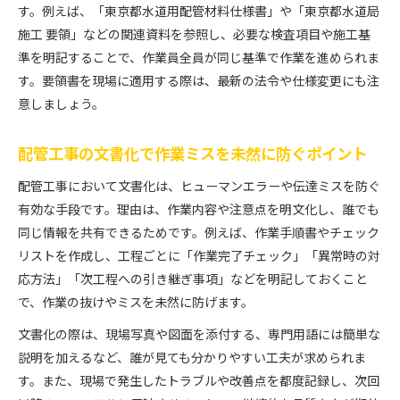
す。例えば、「東京都水道用配管材料仕様書」や「東京都水道局
配管工事における手順書活用の実際と効果
施工 要領」などの関連資料を参照し、必要な検査項目や施工基
配管工事手順書が現場安全に果たす役割とは
準を明記することで、作業員全員が同じ基準で作業を進められま
作業手順書活用が配管工事品質を向上させる理由
す。要領書を現場に適用する際は、最新の法令や仕様変更にも注
施工要領書や計画書を現場で活かす実践例
意しましょう。
配管工事における手順書の具体的な効果を解説
配管工事の文書化で作業ミスを未然に防ぐポイント
東京都水道局仕様反映の手順書運用ポイント
配管工事において文書化は、ヒューマンエラーや伝達ミスを防ぐ
有効な手段です。理由は、作業内容や注意点を明文化し、誰でも
同じ情報を共有できるためです。例えば、作業手順書やチェック
リストを作成し、工程ごとに「作業完了チェック」「異常時の対
応方法」「次工程への引き継ぎ事項」などを明記しておくこと
で、作業の抜けやミスを未然に防げます。
文書化の際は、現場写真や図面を添付する、専門用語には簡単な
説明を加えるなど、誰が見ても分かりやすい工夫が求められま
す。また、現場で発生したトラブルや改善点を都度記録し、次回