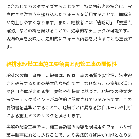
に合わせてカスタマイズすることです。特に初心者の場合は、写
配管工事における手順書の書き方と注意点
真付きや注意点を盛り込んだフォームを活用することで、理解度
東京都水道局仕様を踏まえた文書作成のコツ
が向上しやすくなります。また、経験者には「省略可」「要重点
配管工事作業手順書で安全性を高める方法
確認」などの欄を設けることで、効率的なチェックが可能です。
ひな形で学ぶ配管工事手順書の作成法
現場の声を反映し、定期的にフォーム内容を見直すことも重要で
配管工事手順書のひな形活用で作業を簡略化
す。
施工計画書テンプレート応用で効率アップ
東京都水道局仕様に準拠した手順書の作成術
給排水設備工事施工要領書と配管工事の関係性
配管工事の現場に合った手順書ひな形の選び方
給排水設備工事施工要領書は、配管工事の品質や安全性、法令遵
作業手順書ひな形が現場にもたらす利点
守を確保するための基本的な指針です。なぜなら、東京都水道局
東京都水道局の仕様を守る配管工事実務
や各自治体が定める施工要領や仕様書に基づき、現場での作業方
法やチェックポイントが具体的に記載されているからです。この
東京都水道局仕様で配管工事を進める基本
要領書を基準とすることで、現場ごとに異なる独自ルールや判断
水道用配管材料仕様書の要点と配管工事の関係
による施工ミスのリスクを減らせます。
配管工事作業手順書で仕様遵守を徹底する方法
実際の配管工事では、施工要領書の内容を現場用のフォームや作
配管工事現場で活かす東京都水道局の指針
業手順書に落とし込むことで、より実践的な運用が可能となりま
配管工事における塗装仕様のポイント解説