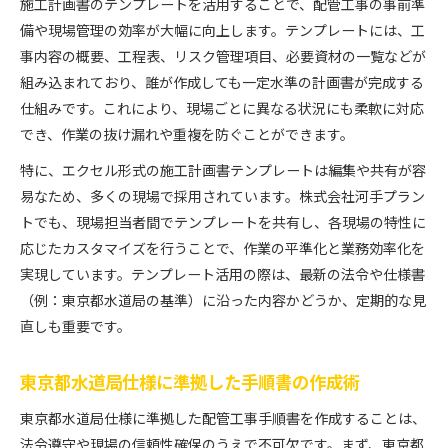
施工計画書のテンプレートを活用することで、配管工事の事前準
備や現場管理の効率が大幅に向上します。テンプレートには、工
事内容の概要、工程表、リスク管理項目、必要資材の一覧などが
組み込まれており、誰が作成しても一定水準の計画書が完成する
仕組みです。これにより、現場ごとに異なる状況にも柔軟に対応
でき、作業の抜け漏れや重複を防ぐことができます。
特に、エクセル形式の施工計画書テンプレートは編集や共有が容
易なため、多くの現場で採用されています。株式会社河手プラン
トでも、現場担当者間でテンプレートを共有し、各現場の特性に
応じたカスタマイズを行うことで、作業の平準化と業務効率化を
実現しています。テンプレート活用の際は、最新の法令や仕様書
（例：東京都水道局の基準）に沿った内容かどうか、定期的な見
直しも重要です。
東京都水道局仕様に準拠した手順書の作成術
東京都水道局仕様に準拠した配管工事手順書を作成することは、
法令遵守や現場の信頼性確保のうえで不可欠です。まず、東京都