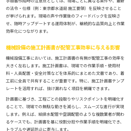
手順書作成時の注意点としては、現場ごとに異なる条件や、最新
の法令・仕様（例：東京都水道局 施工要領）を反映させること
が挙げられます。現場の声や作業後のフィードバックを反映さ
せ、随時アップデートする運用体制が、継続的な品質向上と作業
効率化につながります。
機械設備の施工計画書が配管工事効率に与える影響
機械設備工事においては、施工計画書の有無が配管工事の効率を
大きく左右します。施工計画書は、現場での作業手順・使用材
料・人員配置・安全対策などを体系的にまとめた文書であり、着
工前に全員で共有することが重要です。特に、施工計画書テンプ
レートを活用すれば、抜け漏れなく項目を網羅できます。
計画書に基づき、工程ごとの段取りやリスクポイントを明確化す
ることで、現場での無駄な動きを減らし、スムーズな進行が実現
します。例えば、給排水配管や空調配管のような複数業者が関わ
るケースでも、計画書を基に役割分担や作業手順を明確化でき、
トラブルや遅延防止に寄与します。