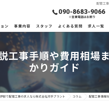
配管工
090-8683-9066
※営業電話はお断り
ジョン
事業内容
スタッフ
よくある質問
求人一覧
説工事手順や費用相場
かりガイド
伊那で配管工事の求人なら株式会社河手プラント
コラム
配管工事情報