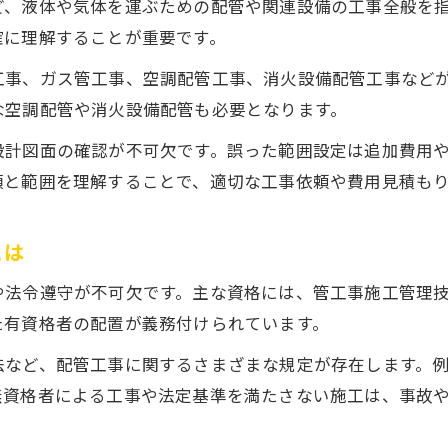
ど、液体や気体を運ぶための配管や関連設備の工事全般を
配管工事のうるささ対策と生活への配慮
確に理解することが重要です。
近隣への挨拶やお知らせのポイントを解説
工事情報を活用したトラブル防止策の実践
工事、ガス管工事、空調配管工事、消火設備配管工事など
な空調配管や消火設備配管も必要となります。
正しい知識で納得の配管工事を実現
配管工事の信頼性を高める業者選定のコツ
設計図面の確認が不可欠です。誤った範囲設定は追加費用
類と範囲を理解することで、適切な工事依頼や費用見積も
配管工事の知識で後悔しない選択をサポート
配管工事の制度や資格要件をしっかり確認
とは
技術や実績で選ぶ配管工事の安心ポイント
配管工事の事前相談で不安を解消する方法
や法令遵守が不可欠です。主な資格には、管工事施工管理
た有資格者の配置が義務付けられています。
法など、配管工事に関するさまざまな規定が存在します。
無資格者による工事や法定基準を満たさない施工は、事故