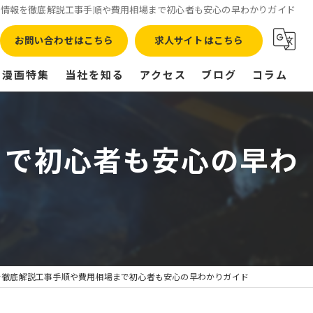
事情報を徹底解説工事手順や費用相場まで初心者も安心の早わかりガイド
お問い合わせはこちら
求人サイトはこちら
漫画特集
当社を知る
アクセス
ブログ
コラム
正社員
まで初心者も安心の早わ
転職
高収入
残業なし
未経験
を徹底解説工事手順や費用相場まで初心者も安心の早わかりガイド