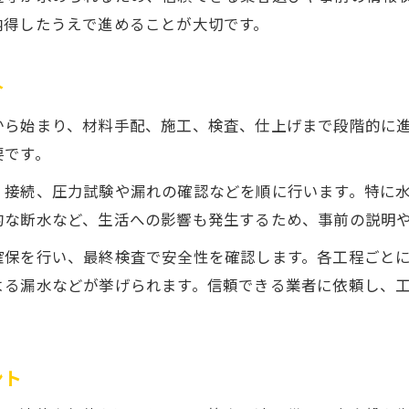
給水管口径変更の配管工事費予測と比較
納得したうえで進めることが大切です。
配管工事の見積もりで確認すべきポイント
賢く予算を組む配管工事費用の抑え方
介
配管工事と工事範囲で費用が変わる理由
から始まり、材料手配、施工、検査、仕上げまで段階的に
初めてでも安心できる配管工事の流れ
要です。
配管工事を初めて依頼する際の流れを解説
、接続、圧力試験や漏れの確認などを順に行います。特に
配管工事の相談から引き渡しまでのステップ
的な断水など、生活への影響も発生するため、事前の説明
配管工事の着手前に知っておきたい基礎知識
初めてでも安心な配管工事業者の選び方
確保を行い、最終検査で安全性を確認します。各工程ごと
よる漏水などが挙げられます。信頼できる業者に依頼し、
配管工事の現場立ち会い時に確認すること
工事情報や近隣への影響も事前に確認
配管工事による近隣への影響と事前対策
ント
水道工事情報から分かる工事日程の調べ方