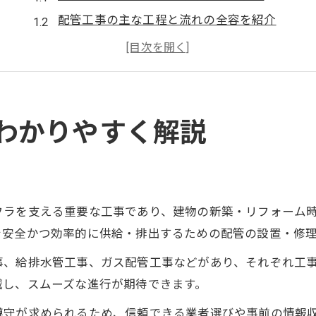
配管工事の主な工程と流れの全容を紹介
管工事の範囲や種類を正確に知るポイント
配管工事に必要な資格や法令上の知識とは
水道工事情報から学ぶ配管工事の最新動向
工事手順や注意点を一から整理
わかりやすく解説
配管工事の手順と各工程のポイントを解説
配管工事で発生しやすいトラブル事例と対策
水道工事お知らせで事前確認すべき注意事項
フラを支える重要な工事であり、建物の新築・リフォーム
配管工事の圧力試験や現場確認の重要性
を安全かつ効率的に供給・排出するための配管の設置・修
近隣への配慮が必要な配管工事の進め方
事、給排水管工事、ガス配管工事などがあり、それぞれ工
費用相場と賢い予算計画の秘訣とは
減し、スムーズな進行が期待できます。
配管工事の費用相場と内訳を徹底解説
遵守が求められるため、信頼できる業者選びや事前の情報