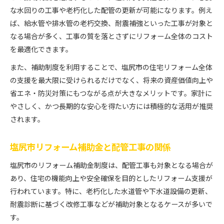
な水回りの工事や老朽化した配管の更新が可能になります。例え
配管工事費用見積もりの比較ポイント
ば、給水管や排水管の老朽交換、耐震補強といった工事が対象と
配管工事支援制度の対象条件を確認しよう
なる場合が多く、工事の質を落とさずにリフォーム全体のコスト
省エネ設備と配管工事の組み合わせ術
を最適化できます。
配管工事と省エネ設備導入のメリット解説
また、補助制度を利用することで、塩尻市の住宅リフォーム全体
塩尻市のリフォーム補助金で省エネ化を実現
の支援を最大限に受けられるだけでなく、将来の資産価値向上や
省エネリフォームと配管工事の申請ポイント
省エネ・防災対策にもつながる点が大きなメリットです。家計に
配管工事でエコな住まいへ近づく方法
やさしく、かつ長期的な安心を得たい方には積極的な活用が推奨
設備選びと配管工事の専門的な相談のコツ
されます。
補助金対象の配管工事を賢く選ぶポイント
塩尻市リフォーム補助金と配管工事の関係
配管工事の補助金対象範囲を正しく理解
塩尻市補助金利用可能な配管工事とは
塩尻市のリフォーム補助金制度は、配管工事も対象となる場合が
あり、住宅の機能向上や安全確保を目的としたリフォーム支援が
配管工事業者と補助金制度の最新チェック
行われています。特に、老朽化した水道管や下水道設備の更新、
リフォーム全体の予算配分と配管工事補助
耐震診断に基づく改修工事などが補助対象となるケースが多いで
配管工事支援策の比較で失敗しない選択
す。
申請の流れと配管工事援助の注意点まとめ