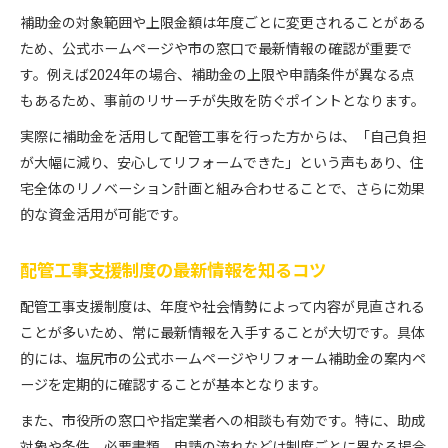
補助金の対象範囲や上限金額は年度ごとに変更されることがある
配管工事援助申請前の事前準備ポイント
ため、公式ホームページや市の窓口で最新情報の確認が重要で
塩尻市での配管工事申請手続きの流れ
す。例えば2024年の場合、補助金の上限や申請条件が異なる点
配管工事申請に必要な書類と確認事項
もあるため、事前のリサーチが失敗を防ぐポイントとなります。
申請期限と配管工事業者の選定基準
実際に補助金を活用して配管工事を行った方からは、「自己負担
配管工事援助でよくあるトラブルと対策
が大幅に減り、安心してリフォームできた」という声もあり、住
宅全体のリノベーション計画と組み合わせることで、さらに効果
的な資金活用が可能です。
配管工事支援制度の最新情報を知るコツ
配管工事支援制度は、年度や社会情勢によって内容が見直される
ことが多いため、常に最新情報を入手することが大切です。具体
的には、塩尻市の公式ホームページやリフォーム補助金の案内ペ
ージを定期的に確認することが基本となります。
また、市役所の窓口や指定業者への相談も有効です。特に、助成
対象や条件、必要書類、申請の流れなどは制度ごとに異なる場合