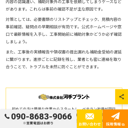
内容の認識違い、補助対象外の工事を依頼してしまうケースなど
があります。これらは事前の確認不足が主な原因です。
対策としては、必要書類のリストアップとチェック、見積内容の
事前確認、疑問点の早期相談が有効です。公式ホームページや窓
口で最新情報を入手し、工事開始前に補助対象かどうか必ず確認
しましょう。
また、工事後の実績報告や領収書の提出漏れも補助金受給の遅延
に繋がります。進捗ごとに記録を残し、業者とも密に連絡を取り
合うことで、トラブルを未然に防ぐことができます。
初めての方は簡単な作業からスタートし、ベテラン社員が同行
090-8683-9066
してサポートするため、安心して配管工事等の作業を覚えてい
ただけます。不明な点は気軽にご相談できる環境を整え、上伊
※営業電話はお断り
お問い合わせ
採用情報
那で求人を行っています。