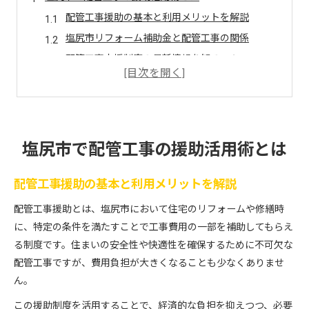
配管工事援助の基本と利用メリットを解説
塩尻市リフォーム補助金と配管工事の関係
配管工事支援制度の最新情報を知るコツ
塩尻市の配管工事業者選びの注意点
配管工事援助申請で気をつけたいポイント
住まいのリフォーム計画に役立つ配管工事情報
リフォーム計画に欠かせない配管工事の基礎知識
塩尻市で配管工事の援助活用術とは
配管工事で快適な住まいを実現する方法
配管工事援助の基本と利用メリットを解説
塩尻市水道修理とリフォームの連携ポイント
配管工事を考慮したリフォーム全体の流れ
配管工事援助とは、塩尻市において住宅のリフォームや修繕時
省エネリフォームと配管工事の賢い組み合わせ
に、特定の条件を満たすことで工事費用の一部を補助してもらえ
る制度です。住まいの安全性や快適性を確保するために不可欠な
配管工事費用を抑えたい方必見の塩尻市支援策
配管工事ですが、費用負担が大きくなることも少なくありませ
配管工事費用削減のための補助金活用法
ん。
塩尻市補助金制度と配管工事の申請手順
この援助制度を活用することで、経済的な負担を抑えつつ、必要
配管工事と外壁塗装助成金の賢い併用例