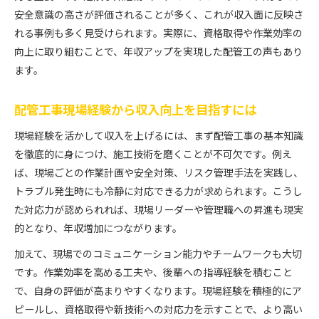
配管工事の注意点と効率アップ実践例
安全意識の高さが評価されることが多く、これが収入面に反映さ
危険予知が配管工事で活きる瞬間
れる事例も多く見受けられます。実際に、資格取得や作業効率の
配管工事で危険予知が重要になる場面
向上に取り組むことで、年収アップを実現した配管工の声もあり
配管工事危険予知例から学ぶ現場対応力
ます。
配管工事ヒヤリハット体験で意識を高める
配管工事現場経験から収入向上を目指すには
配管工事KY活動の実践と成果事例
配管工事リスク管理に活きる危険予知力
現場経験を活かして収入を上げるには、まず配管工事の基本知識
配管工事リスク管理の実践ノウハウ
を徹底的に身につけ、施工技術を磨くことが不可欠です。例え
ば、現場ごとの作業計画や安全対策、リスク管理手法を実践し、
配管工事リスク管理の基本と応用実践法
トラブル発生時にも冷静に対応できる力が求められます。こうし
配管工事安全対策とリスクアセスメント活用
た対応力が認められれば、現場リーダーや管理職への昇進も現実
配管工事リスク予防のための注意点解説
的となり、年収増加につながります。
配管工事現場で事故を防ぐ管理ポイント
加えて、現場でのコミュニケーション能力やチームワークも大切
配管工事作業時のリスク低減テクニック
です。作業効率を高める工夫や、後輩への指導経験を積むこと
資格取得で広がる配管工事の未来
で、自身の評価が高まりやすくなります。現場経験を積極的にア
配管工事資格取得で広がるキャリアパス
ピールし、資格取得や新技術への対応力を示すことで、より高い