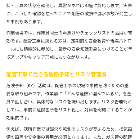
料・工具の状態を確認し、異常があれば即座に対応します。実際
に、こうした確認を怠ったことで配管の破損や漏水事故が発生し
た事例もあります。
作業現場では、作業員同士の声掛けやチェックリストの活用が有
効です。配管工事に携わる方は、定期的な安全教育や現場パトロ
ールにも積極的に参加し、最新の安全知識を身につけることが年
収アップやキャリア形成にもつながります。
配管工事で活きる危険予知とリスク管理術
危険予知（KY）活動は、配管工事の現場で事故を防ぐための重
要な取り組みです。作業前に「どんな危険が潜んでいるか」を全
員で話し合い、具体的なリスクを洗い出します。リスク管理術と
しては、事前に危険箇所をリスト化し、対策を明確にすることが
効果的です。
例えば、狭所作業では酸欠や転倒のリスクが高まるため、換気設
備の設置や安全帯の着用が必須となります。また、ガス管の配管