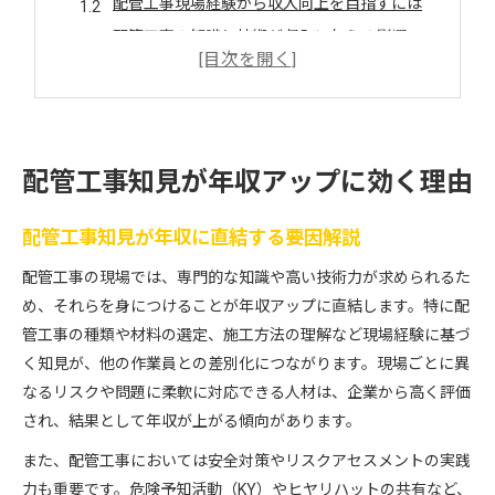
配管工事現場経験から収入向上を目指すには
配管工事の知識と技術が収入に与える影響
配管工事で年収アップを叶えるスキルとは
配管工事のキャリアアップ戦略を実践する方法
現場経験から考える配管工事安全対策
配管工事安全対策の現場知見を徹底解説
配管工事知見が年収アップに効く理由
配管工事で活きる危険予知とリスク管理術
配管工事知見が年収に直結する要因解説
配管工事現場で重視すべき安全ポイント
配管工事ヒヤリハット事例と対策の実際
配管工事の現場では、専門的な知識や高い技術力が求められるた
配管工事KY活動で学ぶ安全意識向上のコツ
め、それらを身につけることが年収アップに直結します。特に配
管工事の種類や材料の選定、施工方法の理解など現場経験に基づ
作業効率を高める配管工事の工夫
く知見が、他の作業員との差別化につながります。現場ごとに異
配管工事で作業効率を上げる工夫と知見
なるリスクや問題に柔軟に対応できる人材は、企業から高く評価
配管工事現場の効率化ポイントを解説
され、結果として年収が上がる傾向があります。
配管工事で役立つ段取りと安全意識の両立
また、配管工事においては安全対策やリスクアセスメントの実践
配管工事作業手順の見直しで効率向上
力も重要です。危険予知活動（KY）やヒヤリハットの共有など、