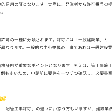
会的信用の証となります。実際に、発注者から許可番号の
管工事建設業許可金額の最新ルールを解説
ん。
500万円以下と以上で異なる配管工事許可要件
管工事500万円基準をクリアするための配管工事対
配管工事許可と請負金額の関係を整理
業許可の一種に分類されます。許可には「一般建設業」と「
「配管工事」と「管工事」の違いと許可基準
が異なります。一般的な中小規模の工事であれば一般建設
配管工事と管工事の定義と違いを徹底解説
建設業許可での管工事と配管工事の扱い
格証明が重要なポイントとなります。例えば、管工事施工
配管工事許可と管工事許可の基準比較
可例も多いため、申請前に要件を一つずつ確認し、必要書
管工事専任技術者と配管工事実務経験の違い
配管工事で迷いやすい管工事との区分整理
資格なしで配管工事許可は取得可能か考察
理解
配管工事許可に資格が必須かを詳しく解説
と「配管工事許可」の違いに戸惑う方もいますが、建設業