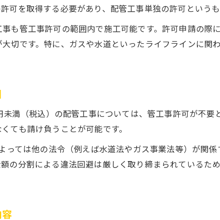
実務経験のみで配管工事許可は取得できるか
の許可を取得する必要があり、配管工事単独の許可という
配管工事許可の資格要件と例外規定
工事も管工事許可の範囲内で施工可能です。許可申請の際
配管工事許可取得に必要な資格と選択肢
が大切です。特に、ガスや水道といったライフラインに関
資格なしで配管工事ができるケースの限界
建設業許可と配管工事500万円ルールの関係
建設業許可と配管工事許可の違いを整理
囲
配管工事における500万円基準の重要性
万円未満（税込）の配管工事については、管工事許可が不要
管工事建設業許可と配管工事の関係性
なくても請け負うことが可能です。
500万円以下の配管工事で許可は必要か
によっては他の法令（例えば水道法やガス事業法等）が関
配管工事で知っておきたい金額基準の注意点
金額の分割による違法回避は厳しく取り締まられているた
内容