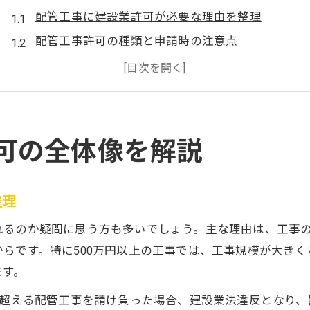
配管工事に建設業許可が必要な理由を整理
配管工事許可の種類と申請時の注意点
管工事許可と配管工事許可の関係性を理解
管工事許可なしでできる配管工事の範囲
建設業許可における配管工事の定義と内容
許可取得の要点と配管工事の実務経験
可の全体像を解説
配管工事許可取得に必要な実務経験を解説
実務経験の証明方法と書類準備のコツ
整理
配管工事許可の専任技術者資格要件を確認
れるのか疑問に思う方も多いでしょう。主な理由は、工事
管工事施工管理技士資格と配管工事許可の関係
らです。特に500万円以上の工事では、工事規模が大き
配管工事許可申請で押さえるべき要点
ます。
500万円超の配管工事に求められる条件
を超える配管工事を請け負った場合、建設業法違反となり
配管工事で500万円を超える場合の法的基準