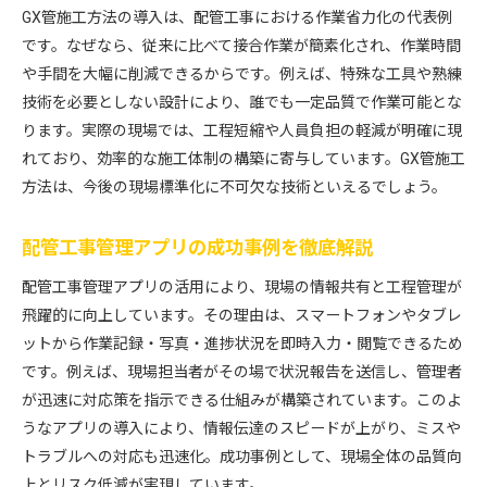
GX管施工方法の導入は、配管工事における作業省力化の代表例
です。なぜなら、従来に比べて接合作業が簡素化され、作業時間
や手間を大幅に削減できるからです。例えば、特殊な工具や熟練
技術を必要としない設計により、誰でも一定品質で作業可能とな
ります。実際の現場では、工程短縮や人員負担の軽減が明確に現
れており、効率的な施工体制の構築に寄与しています。GX管施工
方法は、今後の現場標準化に不可欠な技術といえるでしょう。
配管工事管理アプリの成功事例を徹底解説
配管工事管理アプリの活用により、現場の情報共有と工程管理が
飛躍的に向上しています。その理由は、スマートフォンやタブレ
ットから作業記録・写真・進捗状況を即時入力・閲覧できるため
です。例えば、現場担当者がその場で状況報告を送信し、管理者
が迅速に対応策を指示できる仕組みが構築されています。このよ
うなアプリの導入により、情報伝達のスピードが上がり、ミスや
トラブルへの対応も迅速化。成功事例として、現場全体の品質向
上とリスク低減が実現しています。