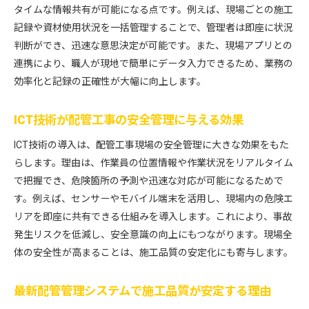
タイムな情報共有が可能になる点です。例えば、現場ごとの施工
配管管理システム導入が現場にもたらす変化
記録や資材使用状況を一括管理することで、管理者は即座に状況
配管工事現場のデジタル化が進む理由とは
判断ができ、迅速な意思決定が可能です。また、現場アプリとの
施工情報システムと連携した効率的配管工事
連携により、職人が現地で簡単にデータ入力できるため、業務の
配管工事費用圧縮に繋がる管理システム活用法
効率化と記録の正確性が大幅に向上します。
配管工事の将来を支えるICTソリューション
現場スタッフ視点の配管工事システム利用体験
ICT技術が配管工事の安全管理に与える効果
施工現場で役立つ配管工事ICT事例まとめ
ICT技術の導入は、配管工事現場の安全管理に大きな効果をもた
配管工事ICT活用で現場効率が大幅アップ
らします。理由は、作業員の位置情報や作業状況をリアルタイム
クボタ施工情報システムによる具体的な改善例
で把握でき、危険箇所の予測や迅速な対応が可能になるためで
す。例えば、センサーやモバイル端末を活用し、現場内の危険エ
GX管施工方法導入で実現する業務省力化
リアを即座に共有できる仕組みを導入します。これにより、事故
配管工事管理アプリの成功事例を徹底解説
発生リスクを低減し、安全意識の向上にもつながります。現場全
現場で活躍する配管工事ICTツールの特徴
体の安全性が高まることは、施工品質の安定化にも寄与します。
配管工事システム導入事例に学ぶ現場改革
配管工事の種類とシステム選びのポイント
最新配管管理システムで施工品質が安定する理由
配管工事の主な種類と特徴をわかりやすく解説