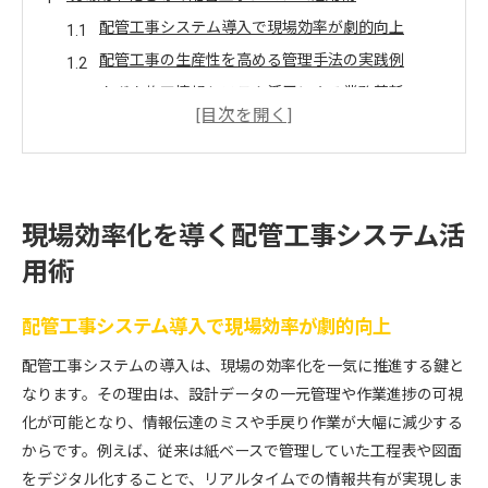
配管工事システム導入で現場効率が劇的向上
配管工事の生産性を高める管理手法の実践例
クボタ施工情報システム活用による業務革新
ICT技術が配管工事の安全管理に与える効果
最新配管管理システムで施工品質が安定する理由
配管工事現場アプリで作業負担を軽減するコツ
配管工事における最新システムの実力とは
現場効率化を導く配管工事システム活
配管工事システムが実現する効率アップの仕組み
用術
施工情報システムが配管工事にもたらす変化とは
GX管施工方法と最新技術の現場でのメリット
配管工事システム導入で現場効率が劇的向上
配管管理システムの導入でミスを削減する方法
配管工事システムの導入は、現場の効率化を一気に推進する鍵と
水道工事アプリ活用が現場運営に与える影響
なります。その理由は、設計データの一元管理や作業進捗の可視
配管工事システムの比較で見える最適な選択肢
化が可能となり、情報伝達のミスや手戻り作業が大幅に減少する
からです。例えば、従来は紙ベースで管理していた工程表や図面
効率アップなら配管工事システムの導入を
をデジタル化することで、リアルタイムでの情報共有が実現しま
配管工事現場で求められるシステム導入のポイン