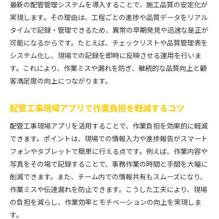
最新の配管管理システムを導入することで、施工品質の安定化が
最適な配管工事システム選定の基準とは何か
実現します。その理由は、工程ごとの進捗や品質データをリアル
施工現場で役立つ配管管理システムの比較ポイン
タイムで記録・管理できるため、異常の早期発見や迅速な是正が
ト
可能になるからです。たとえば、チェックリストや品質管理表を
配管工事の仕事内容とICT導入時の注意点
システム化し、現場での記録を即時に反映させる運用を行いま
配管工事費用を考慮したシステム選びのコツ
す。これにより、作業ミスや漏れを防ぎ、継続的な品質向上と顧
客満足度の向上につながります。
現場の業務効率化に直結する配管工事システム
配管工事費用削減に繋がるシステム活用法
配管工事現場アプリで作業負担を軽減するコツ
配管工事費用を抑えるシステム導入の実践法
配管工事現場アプリを活用することで、作業負担を効果的に軽減
配管管理システム活用で無駄なコストを削減
できます。ポイントは、現場での情報入力や進捗報告がスマート
施工情報システム連携による費用圧縮の実際
フォンやタブレットで簡単に行える点です。例えば、作業内容や
配管工事ICT導入で得られる経済的メリット
写真をその場で記録することで、事務作業の時間と手間を大幅に
業務効率化と費用対効果を両立する方法
削減できます。また、チーム内での情報共有もスムーズになり、
現場で選ばれる配管工事システムの費用対策
作業ミスや伝達漏れを防止できます。こうした工夫により、現場
の負担を減らし、作業効率とモチベーションの向上を実現しま
す。