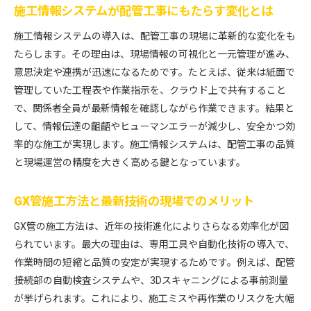
施工情報システムが配管工事にもたらす変化とは
施工情報システムの導入は、配管工事の現場に革新的な変化をも
たらします。その理由は、現場情報の可視化と一元管理が進み、
意思決定や連携が迅速になるためです。たとえば、従来は紙面で
管理していた工程表や作業指示を、クラウド上で共有すること
で、関係者全員が最新情報を確認しながら作業できます。結果と
して、情報伝達の齟齬やヒューマンエラーが減少し、安全かつ効
率的な施工が実現します。施工情報システムは、配管工事の品質
と現場運営の精度を大きく高める鍵となっています。
GX管施工方法と最新技術の現場でのメリット
GX管の施工方法は、近年の技術進化によりさらなる効率化が図
られています。最大の理由は、専用工具や自動化技術の導入で、
作業時間の短縮と品質の安定が実現するためです。例えば、配管
接続部の自動検査システムや、3Dスキャニングによる事前測量
が挙げられます。これにより、施工ミスや再作業のリスクを大幅