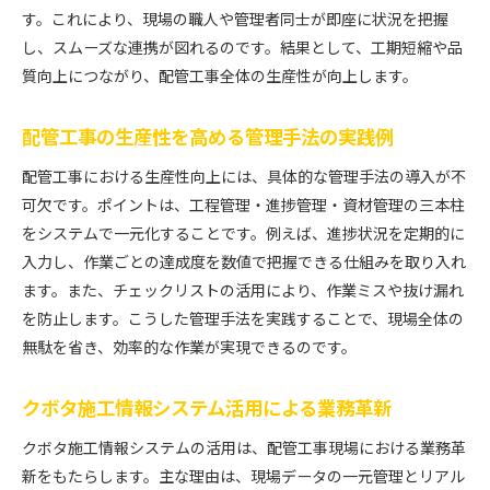
す。これにより、現場の職人や管理者同士が即座に状況を把握
ト
し、スムーズな連携が図れるのです。結果として、工期短縮や品
施工管理システム活用で作業効率が大幅向上
質向上につながり、配管工事全体の生産性が向上します。
配管工事に役立つICTツールの選び方と注意点
配管工事費用の適正化に繋がる工夫とは
配管工事の生産性を高める管理手法の実践例
配管工事で導入が進む自動化技術の実態
配管工事における生産性向上には、具体的な管理手法の導入が不
現場スタッフが実感する配管工事システムの利便
可欠です。ポイントは、工程管理・進捗管理・資材管理の三本柱
性
をシステムで一元化することです。例えば、進捗状況を定期的に
進化する配管工事システムの魅力を解説
入力し、作業ごとの達成度を数値で把握できる仕組みを取り入れ
配管工事システムの進化が現場にもたらす恩恵
ます。また、チェックリストの活用により、作業ミスや抜け漏れ
最新配管工事管理システムでできること
を防止します。こうした管理手法を実践することで、現場全体の
無駄を省き、効率的な作業が実現できるのです。
クボタ施工管理の現場活用で得られるメリット
配管工事ICT導入が安全性向上に貢献する理由
クボタ施工情報システム活用による業務革新
配管工事の仕事環境がシステムでどう変わるか
現場効率化に役立つ配管工事アプリの選定基準
クボタ施工情報システムの活用は、配管工事現場における業務革
新をもたらします。主な理由は、現場データの一元管理とリアル
配管管理システムで変わる現場の未来像