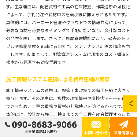
す。主な理由は、配管資材や工具の在庫把握、作業進捗の可視化
によって、余剰発注や資材ロスを最小限に抑えられるためです。
具体的には、バーコード管理やクラウドでの情報共有によって、
必要な資材を必要なタイミングで手配可能となり、余計なコスト
の発生を防止します。さらに、履歴管理機能により、過去のトラ
ブルや修繕履歴を迅速に参照でき、メンテナンス計画の精度も向
上します。結果として、配管管理システムは現場のコスト構造を
根本から見直す有効な手段です。
施工情報システム連携による費用圧縮の実際
施工情報システムの連携は、配管工事現場での費用圧縮に大きく
寄与します。その理由は、複数の現場情報や進捗状況を一元管理
できるため、工程の重複や資材の無駄使いを防げるからです。具
体的には、設計から施工、検査までの全工程を統合管理すること
090-8683-9066
で、現場間の連携ミスや手戻り作業を削減できます。例えば、設
計変更がリアルタイムで現場に反映されることで、無駄な工事や
※営業電話はお断り
お問い合わせ
採用情報