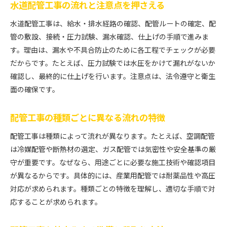
配管工事の資格と現場で求められるスキル
水道配管工事の流れと注意点を押さえる
配管工事のキャリアアップに必要な資格とは
水道配管工事は、給水・排水経路の確認、配管ルートの確定、配
配管工事資格取得で目指す働き方の変化
管の敷設、接続・圧力試験、漏水確認、仕上げの手順で進みま
配管工事の資格が将来性にもたらすメリット
す。理由は、漏水や不具合防止のために各工程でチェックが必要
現場で役立つ配管工事の安全対策とは
だからです。たとえば、圧力試験では水圧をかけて漏れがないか
確認し、最終的に仕上げを行います。注意点は、法令遵守と衛生
配管工事現場で必須となる安全対策の基本
面の確保です。
配管工事のやり方と安全性を両立させる方法
配管工事作業手順書に基づく事故防止策
配管工事の種類ごとに異なる流れの特徴
配管工事の現場で使える危険防止テクニック
配管工事は種類によって流れが異なります。たとえば、空調配管
配管工事のリスク管理と現場の安全意識強化
は冷媒配管や断熱材の選定、ガス配管では気密性や安全基準の厳
配管工事で起きやすい事故とその予防策
守が重要です。なぜなら、用途ごとに必要な施工技術や確認項目
配管工事における施工の最新トレンド
が異なるからです。具体的には、産業用配管では耐薬品性や高圧
配管工事の最新施工技術と業界の動向を解説
対応が求められます。種類ごとの特徴を理解し、適切な手順で対
配管工事のやり方と新しい施工方法の特徴
応することが求められます。
配管工事の種類別に見る新技術の導入事例