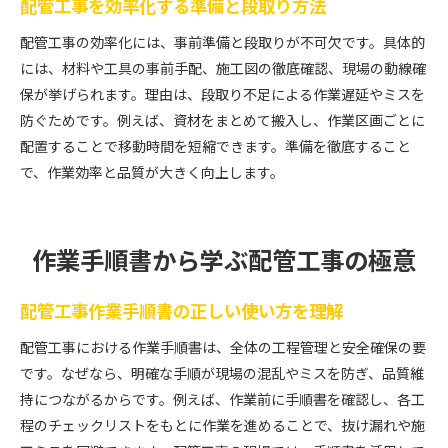
配管工事を効率化する準備と段取り方法
配管工事現場で注目の最新設備と効率化策
配管工事の最新動向を押さえたスキルアップ
配管工事の効率化には、事前準備と段取りが不可欠です。具体的
配管工事の今後を左右する革新技術の紹介
には、材料や工具の事前手配、施工図の徹底確認、現場の動線確
保が挙げられます。理由は、段取り不足による作業遅延やミスを
配管工事の種類と特徴を分かりやすく紹介
防ぐためです。例えば、資材をまとめて搬入し、作業区画ごとに
配管工事の主な種類とその特徴を丁寧に解説
配置することで移動時間を短縮できます。準備を徹底すること
配管工事のやり方と種類ごとの施工ポイント
で、作業効率と品質が大きく向上します。
配管工事の水道・ガス・空調別の特徴とは
配管工事の種類選びで知っておきたい基礎知識
配管工事の特徴から見る現場での活用事例
作業手順書から学ぶ配管工事の極意
配管工事の種類別に見る費用や工程の違い
配管工事作業手順書の正しい使い方を理解
配管工事における作業手順書は、全体の工程管理と安全確保の要
です。なぜなら、明確な手順が現場の混乱やミスを防ぎ、品質維
持につながるからです。例えば、作業前に手順書を確認し、各工
程のチェックリストをもとに作業を進めることで、抜け漏れや施