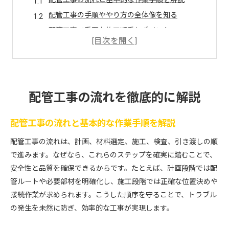
配管工事の手順ややり方の全体像を知る
配管工事で重要な施工順番とポイント
水道配管工事の流れと注意点を押さえる
配管工事の種類ごとに異なる流れの特徴
配管工事を効率化する準備と段取り方法
作業手順書から学ぶ配管工事の極意
配管工事の流れを徹底的に解説
配管工事作業手順書の正しい使い方を理解
配管工事の流れと基本的な作業手順を解説
配管工事のやり方を手順書で徹底マスター
配管工事の作業手順書が安全性向上に役立つ理由
配管工事の流れは、計画、材料選定、施工、検査、引き渡しの順
現場で役立つ配管工事手順書の活用ポイント
で進みます。なぜなら、これらのステップを確実に踏むことで、
安全性と品質を確保できるからです。たとえば、計画段階では配
配管工事の手順ミスを防ぐための書類管理法
管ルートや必要部材を明確化し、施工段階では正確な位置決めや
配管工事作業手順書の最新活用テクニック
接続作業が求められます。こうした順序を守ることで、トラブル
効率化を目指す配管工事の実践方法
の発生を未然に防ぎ、効率的な工事が実現します。
配管工事の効率化に役立つ作業手順の工夫