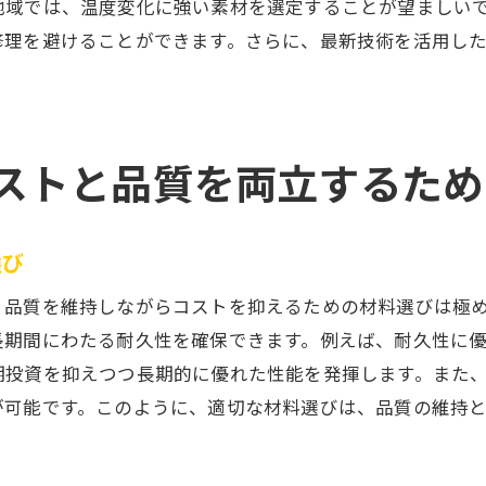
地域では、温度変化に強い素材を選定することが望ましい
安全基準に従った施工実施
修理を避けることができます。さらに、最新技術を活用し
配管工事の専門家が教える費用削減のための知恵
専門家お薦めのコスト削減テクニック
費用対効果を高めるための提案
ストと品質を両立するため
効率的な資材管理方法
専門家が使う最新ツールの紹介
過去事例をもとにした最適化戦略
選び
小さな工夫で大きな節約を
、品質を維持しながらコストを抑えるための材料選びは極
地域に適した配管工事の依頼方法とその成功の鍵
長期間にわたる耐久性を確保できます。例えば、耐久性に
地域特性を反映した依頼書の作成
期投資を抑えつつ長期的に優れた性能を発揮します。また
効果的なコミュニケーションの取り方
が可能です。このように、適切な材料選びは、品質の維持
地域住民への周知と協力依頼
地域特有の法律と規制への対応