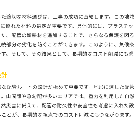
自社工場での事前加工の流れ
事前加工がもたらす現場作業の効率化
じた適切な材料選びは、工事の成功に直結します。この地
成功事例から学ぶコスト削減の秘訣
性に優れた材料の選定が重要です。具体的には、プラスチッ
事前加工による品質管理の強化
また、配管の断熱材を追加することで、さらなる保護を図
時間短縮と安全性向上の実現
接続部分の劣化を防ぐことができます。このように、気候
事前準備の徹底で達成できる高品質工事
です。そして、その結果として、長期的なコスト削減にも繋
長野県下伊那郡泰阜村での配管工事業者の賢い選び方
設計
信頼できる業者の見分け方
地域密着型業者のメリット
的な配管ルートの設計が極めて重要です。地形に適した配
契約前に確認すべき業者の実績
す。山間部や急勾配が多いエリアでは、重力を利用した自
自然災害に備えて、配管の耐久性や安全性も考慮に入れた
業者選びにおける見積もり比較のポイント
ることが、長期的な視点でのコスト削減にもつながります
技術力とサービス内容の評価方法
アフターサービスの有無を確認