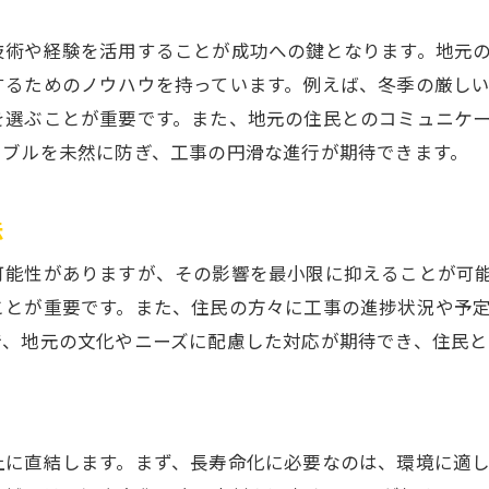
配管工事費用対効果を最大化するためのポイント解説
費用対効果を考慮した材料選定
技術や経験を活用することが成功への鍵となります。地元
するためのノウハウを持っています。例えば、冬季の厳し
効率的な作業手順の策定
を選ぶことが重要です。また、地元の住民とのコミュニケ
長期的な使用を見据えた工事計画
ラブルを未然に防ぎ、工事の円滑な進行が期待できます。
最新技術導入によるコスト削減
定期的なメンテナンスで効果を持続
法
事前のリスク管理と対応策
可能性がありますが、その影響を最小限に抑えることが可
品質重視の配管工事安心して依頼できる業者の特徴
ことが重要です。また、住民の方々に工事の進捗状況や予
高品質保証を提供する業者の実例
で、地元の文化やニーズに配慮した対応が期待でき、住民と
従業員の資格と経験の確認
施工後の保証内容を把握
顧客の声をもとにした評価基準
上に直結します。まず、長寿命化に必要なのは、環境に適
品質管理体制のチェックリスト