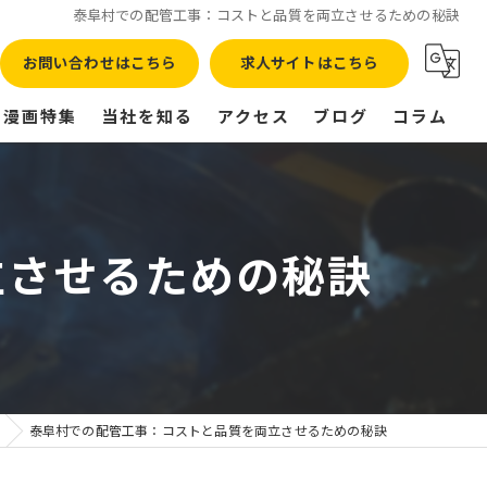
泰阜村での配管工事：コストと品質を両立させるための秘訣
お問い合わせはこちら
求人サイトはこちら
漫画特集
当社を知る
アクセス
ブログ
コラム
正社員
転職
立させるための秘訣
高収入
残業なし
未経験
泰阜村での配管工事：コストと品質を両立させるための秘訣