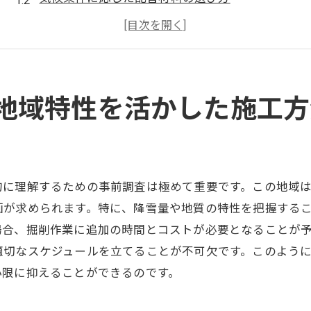
地形に合わせた効率的な配管ルートの設計
地域特有の技術と経験の活用
地域住民への影響を最小限に抑える方法
配管工事の長寿命化を実現する手法
地域特性を活かした施工方
配管工事におけるコストと品質を両立するための選択
品質を維持しつつコストを抑える材料選び
適正な見積もりとプランニングの重要性
的に理解するための事前調査は極めて重要です。この地域
自社工場での事前加工によるコスト削減
画が求められます。特に、降雪量や地質の特性を把握する
長期的視点でのメンテナンスコストの考え方
場合、掘削作業に追加の時間とコストが必要となることが
効率的な作業工程管理によるコスト圧縮
適切なスケジュールを立てることが不可欠です。このよう
品質保証体制の確立
小限に抑えることができるのです。
事前加工のメリットを活用した配管工事の成功事例