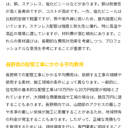
は、銅、ステンレス、塩化ビニールなどがあります。銅は耐食性
自社工場での事前加工が費用に与える影響
が高く長寿命ですが、コストが高めです。一方、塩化ビニールは
事前加工により施工品質が向上する理由
比較的安価で軽量ですが、熱や紫外線に弱いため、屋内設置に向
配管工事の事前加工と安全対策の関係性
いています。ステンレス配管は強度と耐久性に優れ、特に高温や
高圧の環境に適していますが、材料費が嵩む傾向にあります。こ
事前加工を活用した配管工事の効率化
れらの素材選びは、長期的な費用対効果を考慮しつつ、プロフェ
配管工事の費用を抑えるための地域別比較ポイント
ッショナルな意見を参考にすることが重要です。
長野県内での地域別配管工事費用の違い
地理的条件による配管工事費用の変動要因
長野県の配管工事にかかる平均費用
地域ごとの施工業者選びのポイント
長野県での配管工事にかかる平均費用は、依頼する工事の規模や
地域別配管工事費用を比較する際の注意点
使用する素材、施工現場の条件によって異なります。一般的に、
配管工事の費用を抑えるための地域特性の理解
住宅用の基本的な配管工事は10万円から20万円程度が相場とさ
長野県内での配管工事費用の最適化方法
れていますが、大規模な商業施設や工場の場合は、数百万円に達
安心して依頼できる配管工事業者の見分け方
することもあります。長野県内では、山間部のアクセスの難しさ
信頼できる配管工事業者の選び方
や冬季の厳しい気候が施工に影響することがあるため、地域特有
の料金が発生することもあります。したがって、正確な見積もり
業者選定で重視すべき3つのポイント
を取得するためには、現地調査を行い、専門業者に相談すること