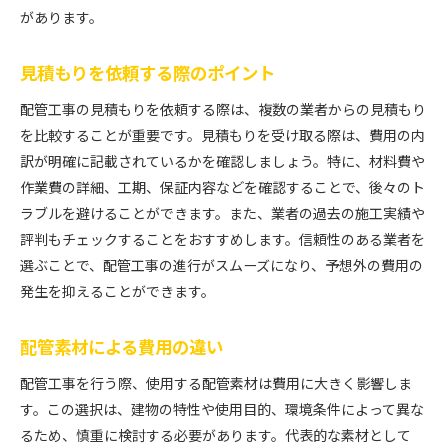
コストパフォーマンスの良い配管工事の選び方
があります。
業者比較の際に注目すべきポイント
配管工事の費用対効果を最大化する方法
見積もりを依頼する際のポイント
配管工事業者選びで失敗しないためのチェックリ
配管工事の見積もりを依頼する際は、複数の業者からの見積もり
スト
を比較することが重要です。見積もりを受け取る際は、費用の内
長野県での配管工事の成功例を参考にする
訳が明確に記載されているかを確認しましょう。特に、材料費や
熟練技術者が語る配管工事の費用削減テクニック
作業費の詳細、工期、保証内容などを確認することで、後々のト
配管工事の費用削減を実現する方法
ラブルを避けることができます。また、業者の過去の施工実績や
技術者が教える工事費用の無駄を省くコツ
評判もチェックすることをおすすめします。信頼性のある業者を
選ぶことで、配管工事の進行がスムーズになり、予想外の費用の
効率的な施工でコストを抑えるためのヒント
発生を抑えることができます。
配管工事の現場で実践される費用削減技術
事前準備で配管工事の費用を削減する方法
配管素材による費用の違い
長野県での実際の配管工事費用を下げた事例
配管工事を行う際、使用する配管素材は費用に大きく影響しま
高品質な配管工事の裏にある事前加工の重要性
す。この選択は、建物の特性や使用目的、環境条件によって異な
事前加工がもたらす配管工事の質向上
るため、慎重に検討する必要があります。代表的な素材として
長野県の配管工事現場での事前加工のメリット