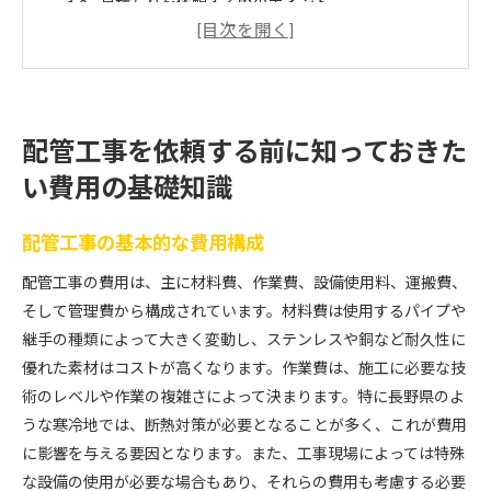
見積もりを依頼する際のポイント
配管素材による費用の違い
長野県の配管工事にかかる平均費用
配管工事の費用を抑えるためにできること
配管工事のプロが教える初めての方でも安心の費
配管工事を依頼する前に知っておきた
用計画
い費用の基礎知識
長野県の配管工事費用が決まるプロセスとは
配管工事の費用見積もりプロセス
配管工事の基本的な費用構成
現地調査が費用に与える影響
配管工事の費用は、主に材料費、作業費、設備使用料、運搬費、
使用する材料と工法による費用変動
そして管理費から構成されています。材料費は使用するパイプや
長野県特有の地理的条件が費用に与える影響
継手の種類によって大きく変動し、ステンレスや銅など耐久性に
配管工事の費用に含まれる項目を理解する
優れた素材はコストが高くなります。作業費は、施工に必要な技
配管工事の費用についての疑問を解決
術のレベルや作業の複雑さによって決まります。特に長野県のよ
うな寒冷地では、断熱対策が必要となることが多く、これが費用
コストパフォーマンス重視の配管工事選び方ガイド
に影響を与える要因となります。また、工事現場によっては特殊
長野県の配管工事業者を選ぶ際のポイント
な設備の使用が必要な場合もあり、それらの費用も考慮する必要