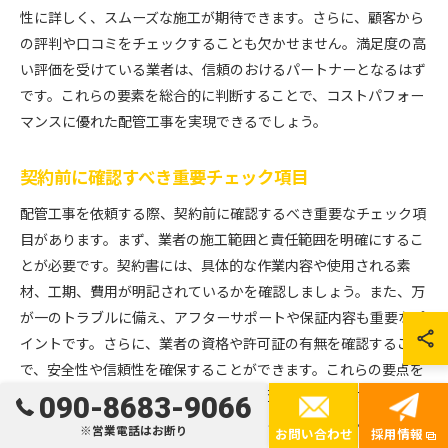
性に詳しく、スムーズな施工が期待できます。さらに、顧客から
の評判や口コミをチェックすることも欠かせません。満足度の高
い評価を受けている業者は、信頼のおけるパートナーとなるはず
です。これらの要素を総合的に判断することで、コストパフォー
マンスに優れた配管工事を実現できるでしょう。
契約前に確認すべき重要チェック項目
配管工事を依頼する際、契約前に確認するべき重要なチェック項
目があります。まず、業者の施工範囲と責任範囲を明確にするこ
とが必要です。契約書には、具体的な作業内容や使用される素
材、工期、費用が明記されているかを確認しましょう。また、万
が一のトラブルに備え、アフターサポートや保証内容も重要なポ
イントです。さらに、業者の資格や許可証の有無を確認すること
で、安全性や信頼性を確保することができます。これらの要点を
しっかりと押さえることで、安心して配管工事を依頼することが
090-8683-9066
でき、予期せぬトラブルを未然に防ぐことが可能です。
※営業電話はお断り
お問い合わせ
採用情報