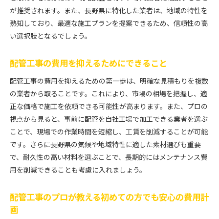
長野県の優良配管工事業者を見つける方法
が推奨されます。また、長野県に特化した業者は、地域の特性を
契約前に確認すべき重要チェック項目
熟知しており、最適な施工プランを提案できるため、信頼性の高
配管工事業者の実績と評判の見極め方
い選択肢となるでしょう。
安心して施工を任せられる業者の特徴
長野県で最適な配管工事を選ぶためのプロのアドバイ
配管工事の費用を抑えるためにできること
ス
配管工事の費用を抑えるための第一歩は、明確な見積もりを複数
プロが教える配管工事の業者選びの極意
の業者から取ることです。これにより、市場の相場を把握し、適
長野県での配管工事成功の秘訣
正な価格で施工を依頼できる可能性が高まります。また、プロの
施工前に知っておきたい配管工事の豆知識
視点から見ると、事前に配管を自社工場で加工できる業者を選ぶ
長野県内での配管工事事例から学ぶ
ことで、現場での作業時間を短縮し、工賃を削減することが可能
です。さらに長野県の気候や地域特性に適した素材選びも重要
配管工事のプロが語る施工のポイント
で、耐久性の高い材料を選ぶことで、長期的にはメンテナンス費
長野県での最良の配管工事を選ぶために
用を削減できることも考慮に入れましょう。
配管工事のプロが教える初めての方でも安心の費用計
画